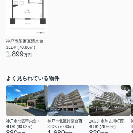
神戸市須磨区清水台
3LDK (70.80㎡)
1,899
万円
よく見られている物件
神戸市北区甲栄台１丁目
神戸市北区鈴蘭台西町５丁目
加古川市加古川町西河原
4LDK (90.02㎡)
3LDK (70.80㎡)
4LDK (78.60㎡)
3
880
1,680
820