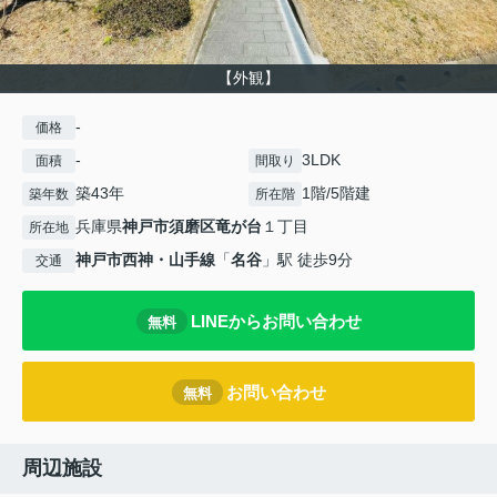
【外観】
-
価格
-
3LDK
面積
間取り
築43年
1階/5階建
築年数
所在階
兵庫県
神戸市須磨区
竜が台
１丁目
所在地
神戸市西神・山手線
「
名谷
」駅 徒歩9分
交通
LINEからお問い合わせ
無料
お問い合わせ
無料
周辺施設