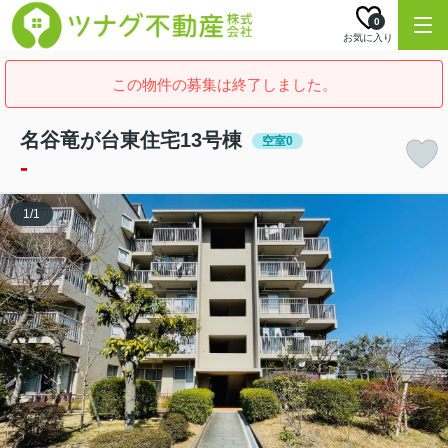
0
お気に入り
この物件の募集は終了しました。
名谷竜が台東住宅13号棟
空室0
-
1
/
1