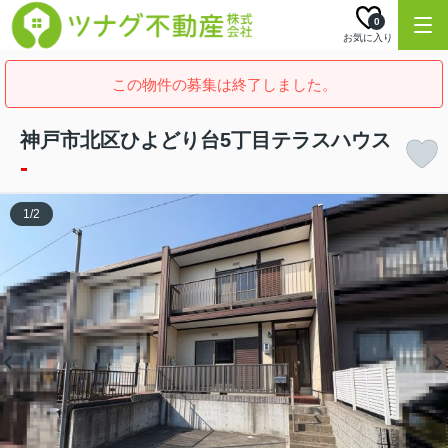
0
お気に入り
この物件の募集は終了しました。
神戸市北区ひよどり台5丁目テラスハウス
-
1
/
2