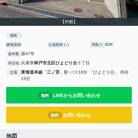
【外観】
-
価格
-
-(-)
4DK
建物面積
土地面積
間取り
築47年
築年数
兵庫県
神戸市北区
ひよどり台
５丁目
所在地
東海道本線
「
三ノ宮
」駅 バス18分 「ひよどり台」 停歩
交通
13分
LINEからお問い合わせ
無料
お問い合わせ
無料
地図