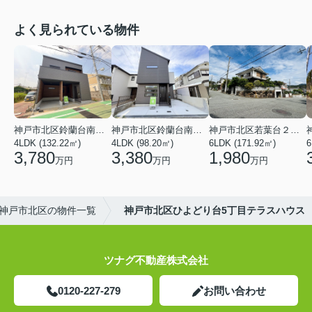
よく見られている物件
神戸市北区鈴蘭台南町３丁目
神戸市北区鈴蘭台南町６丁目
神戸市北区若葉台２丁目
4LDK (132.22㎡)
4LDK (98.20㎡)
6LDK (171.92㎡)
6
3,780
3,380
1,980
万円
万円
万円
神戸市北区の物件一覧
神戸市北区ひよどり台5丁目テラスハウス
ツナグ不動産株式会社
0120-227-279
お問い合わせ