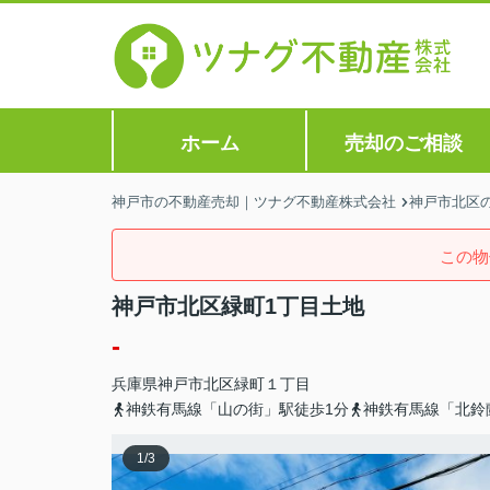
ホーム
売却のご相談
神戸市の不動産売却｜ツナグ不動産株式会社
神戸市北区
この物
神戸市北区緑町1丁目土地
-
兵庫県
神戸市北区
緑町
１丁目
神鉄有馬線「山の街」駅徒歩1分
神鉄有馬線「北鈴
1
/
3