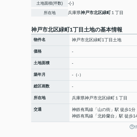
-(-)
土地面積(坪数)
兵庫県
神戸市北区
緑町
１丁目
所在地
神戸市北区緑町1丁目土地の基本情報
物件名
神戸市北区緑町1丁目土地
価格
-
土地面積
-
築年月
-（-）
総区画数
-
所在地
兵庫県
神戸市北区
緑町
１丁目
交通
神鉄有馬線
「
山の街
」駅 徒歩1分
神鉄有馬線
「
北鈴蘭台
」駅 徒歩1