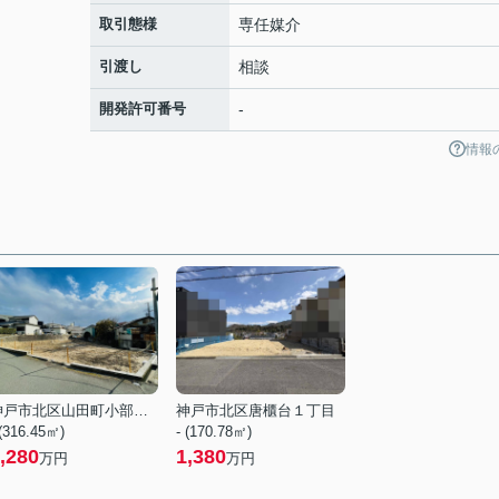
取引態様
専任媒介
引渡し
相談
開発許可番号
-
情報
神戸市北区山田町小部字宮ノ前
神戸市北区唐櫃台１丁目
 (316.45㎡)
- (170.78㎡)
,280
1,380
万円
万円