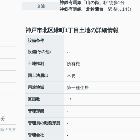
神鉄有馬線
「
山の街
」駅 徒歩1分
交通
神鉄有馬線
「
北鈴蘭台
」駅 徒歩14分
神戸市北区緑町1丁目土地の詳細情報
設備条件
設備(その他)
-
土地権利
所有権
国土法届出
不要
用途地域
第一種住居
区画数
- / -
管理形態
-
4分
管理員の勤務形態
-
情報の見方
管理会社
-