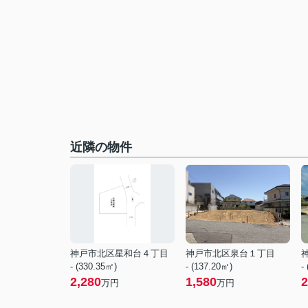
近隣の物件
神戸市北区星和台４丁目
神戸市北区泉台１丁目
- (330.35㎡)
- (137.20㎡)
-
2,280
1,580
2
万円
万円