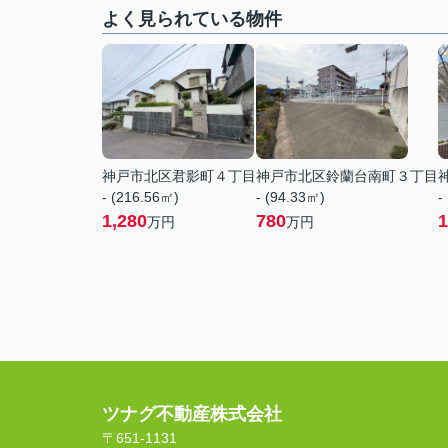
よく見られている物件
神戸市北区君影町４丁目
神戸市北区鈴蘭台南町３丁目
- (216.56㎡)
- (94.33㎡)
-
1,280
780
1
万円
万円
ツナグ不動産株式会社
〒651-1131