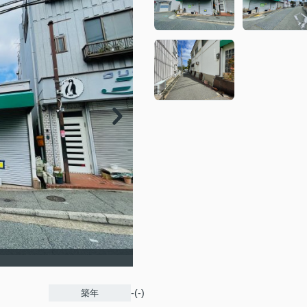
-(-)
築年