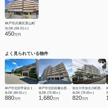
神戸市兵庫区里山町
3LDK (66.01㎡)
450
万円
よく見られている物件
神戸市北区甲栄台１丁目
神戸市北区鈴蘭台西町５丁目
加古川市加古川町西河原
4LDK (90.02㎡)
3LDK (70.80㎡)
4LDK (78.60㎡)
3
880
1,680
820
万円
万円
万円