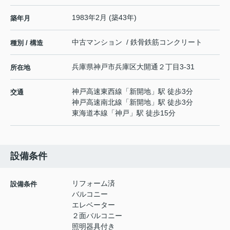
1983年2月 (築43年)
築年月
中古マンション / 鉄骨鉄筋コンクリート
種別 / 構造
兵庫県
神戸市兵庫区
大開通
２丁目3-31
所在地
神戸高速東西線
「
新開地
」駅 徒歩3分
交通
神戸高速南北線
「
新開地
」駅 徒歩3分
東海道本線
「
神戸
」駅 徒歩15分
設備条件
リフォーム済
設備条件
バルコニー
エレベーター
２面バルコニー
照明器具付き