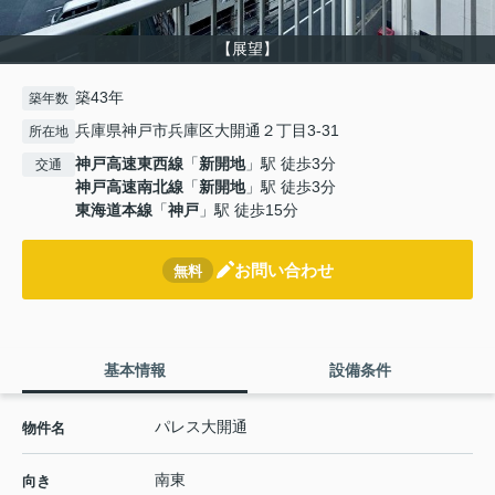
【展望】
築43年
築年数
兵庫県神戸市兵庫区大開通２丁目3-31
所在地
神戸高速東西線
「
新開地
」駅 徒歩3分
交通
神戸高速南北線
「
新開地
」駅 徒歩3分
東海道本線
「
神戸
」駅 徒歩15分
お問い合わせ
無料
基本情報
設備条件
パレス大開通
物件名
南東
向き