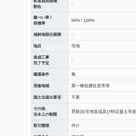
私道負担面積
-
割合
建ぺい率 /
50% / 100%
容積率
-
傾斜地部分面積
宅地
地目
造成工事
-
完了予定
無
建築条件
第一種低層住居専用
用途地域
不要
国土法届出要否
その他
景観法/宅地造成及び特定盛土等規
法令上の制限
仲介
取引態様