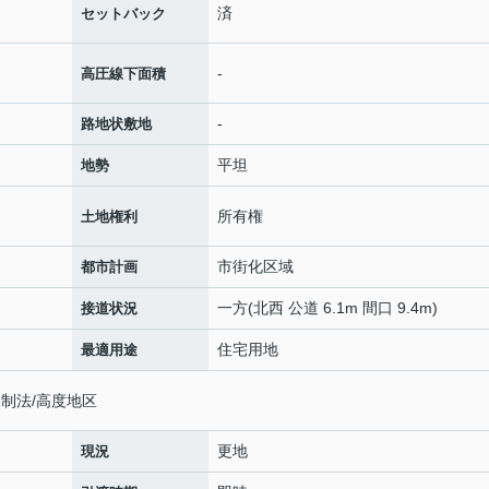
済
セットバック
-
高圧線下面積
-
路地状敷地
平坦
地勢
所有権
土地権利
市街化区域
都市計画
一方(北西 公道 6.1m 間口 9.4m)
接道状況
住宅用地
最適用途
制法/高度地区
更地
現況