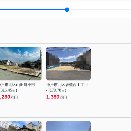
神戸市北区山田町小部字宮ノ前
神戸市北区唐櫃台１丁目
 (316.45㎡)
- (170.78㎡)
,280
1,380
万円
万円