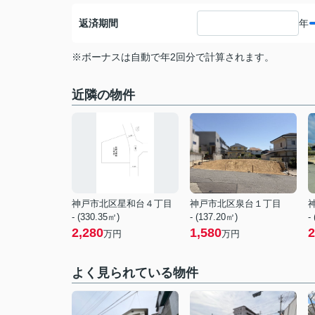
返済期間
年
※ボーナスは自動で年2回分で計算されます。
近隣の物件
神戸市北区星和台４丁目
神戸市北区泉台１丁目
- (330.35㎡)
- (137.20㎡)
-
2,280
1,580
2
万円
万円
よく見られている物件