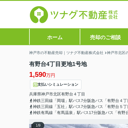
ホーム
売却のご相談
神戸市の不動産売却｜ツナグ不動産株式会社
神戸市北区
有野台4丁目更地1号地
1,590
万円
支払いシミュレーション
兵庫県
神戸市北区
有野台
４丁目
神鉄三田線「岡場」駅バス7分阪急バス「有野台４丁
神鉄三田線「五社」駅バス7分阪急バス「有野台５丁
神鉄有馬線「有馬温泉」駅バス17分阪急バス「有野
1
/
9