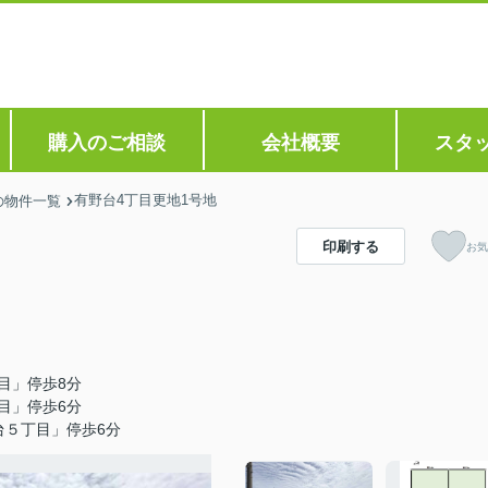
購入のご相談
会社概要
スタ
有野台4丁目更地1号地
の物件一覧
印刷する
お気
目」停歩8分
目」停歩6分
台５丁目」停歩6分