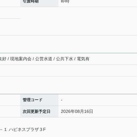
即時
引渡時期
好 / 現地案内会 / 公営水道 / 公共下水 / 電気有
-
管理コード
2026年08月16日
次回更新予定日
－１ ハピネスプラザ３F