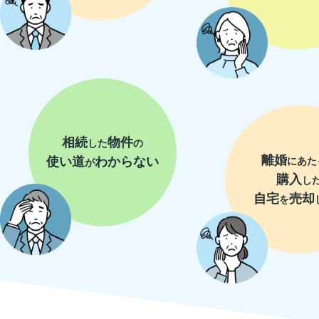
相続
物件
した
の
離婚
使い道
わからない
にあた
が
購入
し
自宅
売却
を