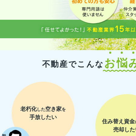
お悩
不動産でこんな
老朽化
空き家
した
を
手放したい
住み替え資金
売却した