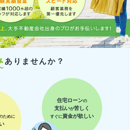
み
ありませんか？
住宅ローン
の
支払い
苦しく
が
資金が欲しい
すぐに
のために
い