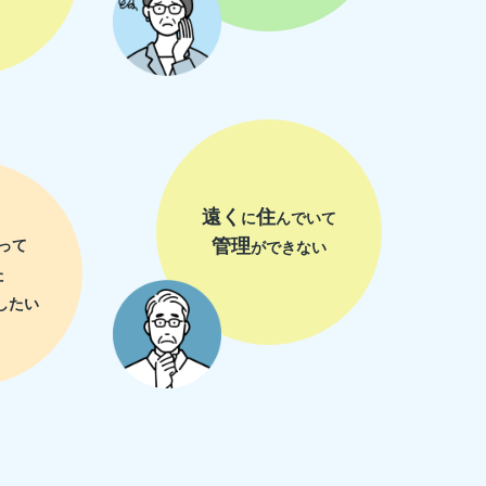
遠く
住
に
んでいて
管理
って
ができない
た
したい