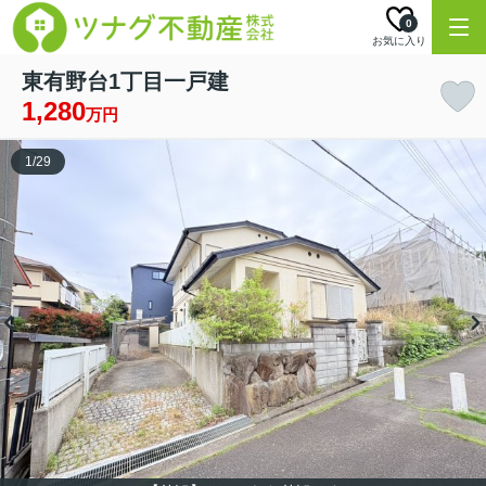
0
お気に入り
東有野台1丁目一戸建
1,280
万円
1
/
29