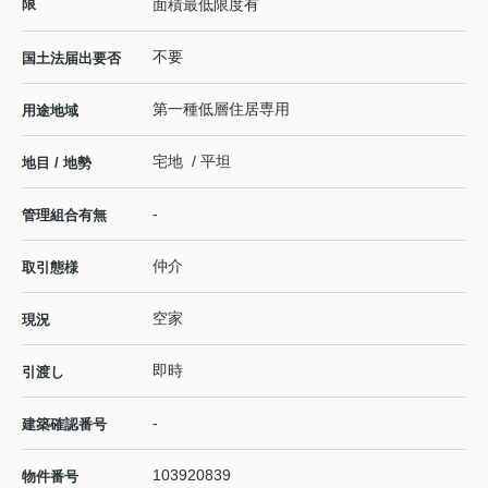
限
面積最低限度有
不要
国土法届出要否
第一種低層住居専用
用途地域
宅地 / 平坦
地目 / 地勢
-
管理組合有無
仲介
取引態様
空家
現況
即時
引渡し
-
建築確認番号
103920839
物件番号