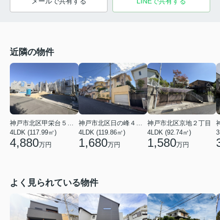
メールで共有する
LINEで共有する
近隣の物件
神戸市北区甲栄台５丁目
神戸市北区京地２丁目
神戸市北区日の峰４丁目
4LDK (117.99㎡)
4LDK (92.74㎡)
3
4LDK (119.86㎡)
4,880
1,580
1,680
万円
万円
万円
よく見られている物件