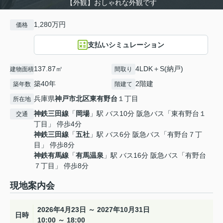
【外観】おしゃれな外観です
1,280万円
価格
支払いシミュレーション
137.87㎡
4LDK＋S(納戸)
建物面積
間取り
築40年
2階建
築年数
階建て
兵庫県
神戸市北区
東有野台
１丁目
所在地
神鉄三田線
「
岡場
」駅 バス10分 阪急バス「東有野台１
交通
丁目」 停歩4分
神鉄三田線
「
五社
」駅 バス6分 阪急バス「有野台７丁
目」 停歩8分
神鉄有馬線
「
有馬温泉
」駅 バス16分 阪急バス「有野台
７丁目」 停歩8分
現地案内会
2026年4月23日 ～ 2027年10月31日
日時
10:00 ～ 18:00