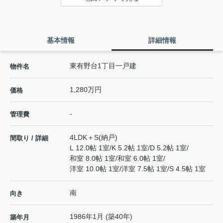
基本情報
詳細情報
東有野台1丁目一戸建
物件名
1,280万円
価格
-
管理費
4LDK＋S(納戸)
間取り / 詳細
L 12.0帖 1室
/
K 5.2帖 1室
/
D 5.2帖 1室
/
和室 8.0帖 1室
/
和室 6.0帖 1室
/
洋室 10.0帖 1室
/
洋室 7.5帖 1室
/
S 4.5帖 1室
南
向き
1986年1月 (築40年)
築年月