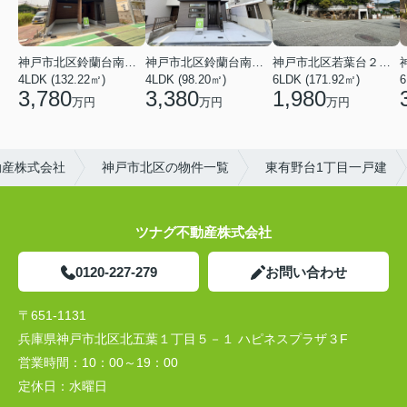
神戸市北区鈴蘭台南町３丁目
神戸市北区鈴蘭台南町６丁目
神戸市北区若葉台２丁目
4LDK (132.22㎡)
4LDK (98.20㎡)
6
6LDK (171.92㎡)
3,780
3,380
1,980
万円
万円
万円
動産株式会社
神戸市北区の物件一覧
東有野台1丁目一戸建
ツナグ不動産株式会社
0120-227-279
お問い合わせ
〒651-1131
兵庫県神戸市北区北五葉１丁目５－１ ハピネスプラザ３F
営業時間：
10：00～19：00
定休日：
水曜日