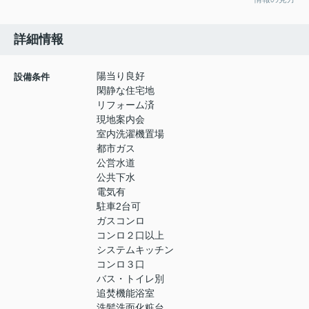
詳細情報
陽当り良好
設備条件
閑静な住宅地
リフォーム済
現地案内会
室内洗濯機置場
都市ガス
公営水道
公共下水
電気有
駐車2台可
ガスコンロ
コンロ２口以上
システムキッチン
コンロ３口
バス・トイレ別
追焚機能浴室
洗髪洗面化粧台