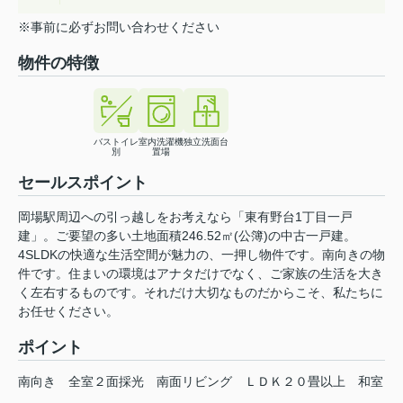
※事前に必ずお問い合わせください
物件の特徴
バストイレ
室内洗濯機
独立洗面台
別
置場
セールスポイント
岡場駅周辺への引っ越しをお考えなら「東有野台1丁目一戸
建」。ご要望の多い土地面積246.52㎡(公簿)の中古一戸建。
4SLDKの快適な生活空間が魅力の、一押し物件です。南向きの物
件です。住まいの環境はアナタだけでなく、ご家族の生活を大き
く左右するものです。それだけ大切なものだからこそ、私たちに
お任せください。
ポイント
南向き
全室２面採光
南面リビング
ＬＤＫ２０畳以上
和室