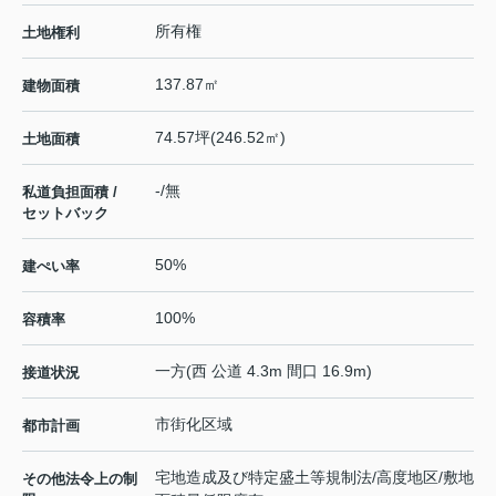
所有権
土地権利
137.87㎡
建物面積
74.57坪(246.52㎡)
土地面積
-/無
私道負担面積 /
セットバック
50%
建ぺい率
100%
容積率
一方(西 公道 4.3m 間口 16.9m)
接道状況
市街化区域
都市計画
宅地造成及び特定盛土等規制法/高度地区/敷地
その他法令上の制