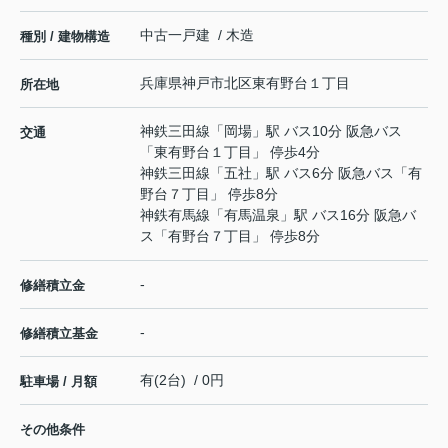
中古一戸建 / 木造
種別 / 建物構造
兵庫県
神戸市北区
東有野台
１丁目
所在地
神鉄三田線
「
岡場
」駅 バス10分 阪急バス
交通
「東有野台１丁目」 停歩4分
神鉄三田線
「
五社
」駅 バス6分 阪急バス「有
野台７丁目」 停歩8分
神鉄有馬線
「
有馬温泉
」駅 バス16分 阪急バ
ス「有野台７丁目」 停歩8分
-
修繕積立金
-
修繕積立基金
有(2台) / 0円
駐車場 / 月額
その他条件