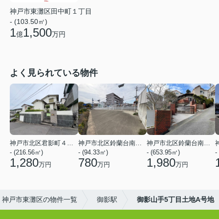
神戸市東灘区田中町１丁目
- (103.50㎡)
1
1,500
億
万円
よく見られている物件
神戸市北区君影町４丁目
神戸市北区鈴蘭台南町３丁目
神戸市北区鈴蘭台南町１丁目
- (216.56㎡)
- (94.33㎡)
- (653.95㎡)
-
1,280
780
1,980
万円
万円
万円
神戸市東灘区の物件一覧
御影駅
御影山手5丁目土地A号地