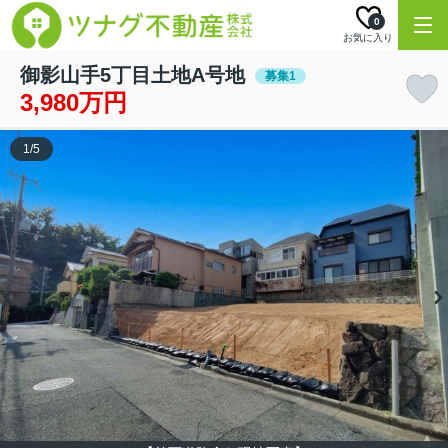
0
お気に入り
御影山手5丁目土地A号地
募集1
3,980万円
1
/
5