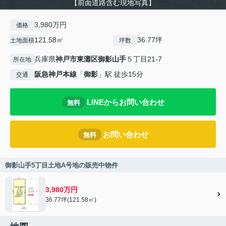
【前面道路含む現地写真】
3,980万円
価格
121.58㎡
36.77坪
土地面積
坪数
兵庫県
神戸市東灘区
御影山手
５丁目21-7
所在地
阪急神戸本線
「
御影
」駅 徒歩15分
交通
LINEからお問い合わせ
無料
お問い合わせ
無料
御影山手5丁目土地A号地の販売中物件
3,980万円
36.77坪(121.58㎡)