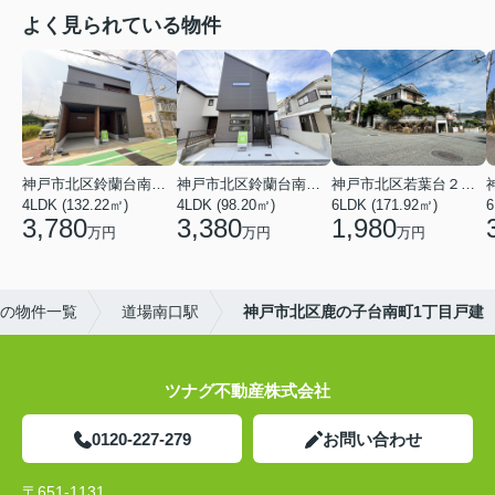
よく見られている物件
神戸市北区鈴蘭台南町３丁目
神戸市北区鈴蘭台南町６丁目
神戸市北区若葉台２丁目
4LDK (132.22㎡)
4LDK (98.20㎡)
6LDK (171.92㎡)
6
3,780
3,380
1,980
万円
万円
万円
の物件一覧
道場南口駅
神戸市北区鹿の子台南町1丁目戸建
ツナグ不動産株式会社
0120-227-279
お問い合わせ
〒651-1131