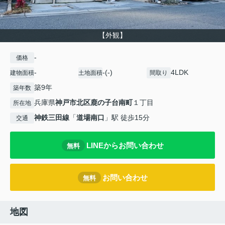
【外観】
-
価格
-
-(-)
4LDK
建物面積
土地面積
間取り
築9年
築年数
兵庫県
神戸市北区
鹿の子台南町
１丁目
所在地
神鉄三田線
「
道場南口
」駅 徒歩15分
交通
LINEからお問い合わせ
無料
お問い合わせ
無料
地図