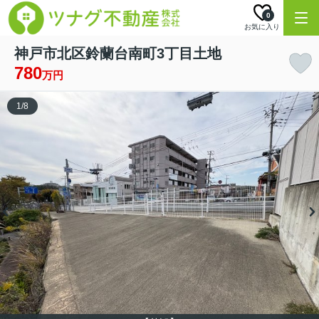
0
お気に入り
神戸市北区鈴蘭台南町3丁目土地
780
万円
1
/
8