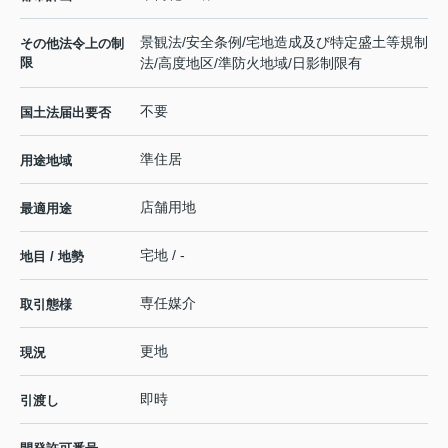
景観法/安全条例/宅地造成及び特定盛土等規制
その他法令上の制
限
法/高度地区/準防火地域/日影制限有
不要
国土法届出要否
準住居
用途地域
店舗用地
最適用途
宅地 / -
地目 / 地勢
専任媒介
取引態様
更地
現況
即時
引渡し
-