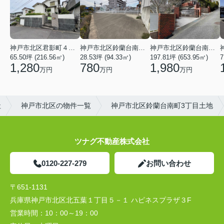
神戸市北区君影町４丁目
神戸市北区鈴蘭台南町３丁目
神戸市北区鈴蘭台南町１丁目
65.50坪 (216.56㎡)
28.53坪 (94.33㎡)
197.81坪 (653.95㎡)
7
1,280
780
1,980
万円
万円
万円
社
神戸市北区の物件一覧
神戸市北区鈴蘭台南町3丁目土地
ツナグ不動産株式会社
0120-227-279
お問い合わせ
〒651-1131
兵庫県神戸市北区北五葉１丁目５－１ ハピネスプラザ３F
営業時間：
10：00～19：00