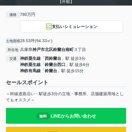
【外観】
780万円
価格
支払いシミュレーション
28.53坪(94.33㎡)
土地面積
兵庫県
神戸市北区
鈴蘭台南町
３丁目
所在地
神鉄粟生線
「
西鈴蘭台
」駅 徒歩3分
交通
神鉄粟生線
「
鈴蘭台西口
」駅 徒歩6分
神鉄有馬線
「
鈴蘭台
」駅 徒歩15分
セールスポイント
～幹線道路沿い・駅徒歩3分の立地・事務所、店舗建築用地とし
てもオススメ～
LINEからお問い合わせ
無料