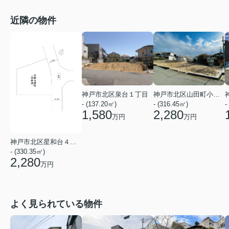
近隣の物件
神戸市北区泉台１丁目
神戸市北区山田町小部字宮ノ前
- (137.20㎡)
- (316.45㎡)
-
1,580
2,280
万円
万円
神戸市北区星和台４丁目
- (330.35㎡)
2,280
万円
よく見られている物件