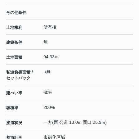
その他条件
所有権
土地権利
無
建築条件
94.33㎡
土地面積
-/無
私道負担面積 /
セットバック
60%
建ぺい率
200%
容積率
一方(西 公道 13.0m 間口 25.9m)
接道状況
市街化区域
都市計画