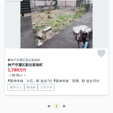
神戸市灘区新在家南町
神戸市灘区新在家南町
1,780
万円
- / 49.95㎡ / -
阪神本線「大石」駅 徒歩7分
阪神本線「西灘」駅 徒歩15分
都市ガス
南道路
公共下水
1