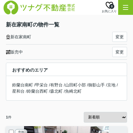
0
お気に入り
新在家南町の物件一覧
新在家南町
変更
販売中
変更
おすすめのエリア
鈴蘭台南町
/
甲栄台
/
有野台
/
山田町小部
/
御影山手
/
京地
/
星和台
/
鈴蘭台西町
/
森北町
/
魚崎北町
1
件
売地