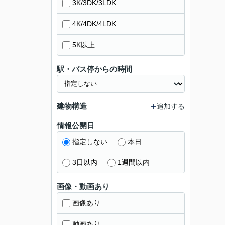
3K/3DK/3LDK
4K/4DK/4LDK
5K以上
駅・バス停からの時間
建物構造
追加する
情報公開日
指定しない
本日
3日以内
1週間以内
画像・動画あり
画像あり
動画あり