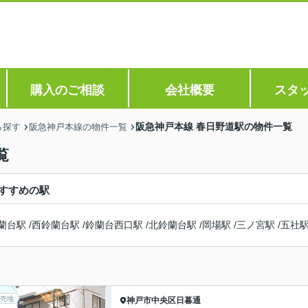
購入のご相談
会社概要
スタ
阪急神戸本線 春日野道駅の物件一覧
ら探す
阪急神戸本線の物件一覧
覧
すすめの駅
蘭台駅
/
西鈴蘭台駅
/
鈴蘭台西口駅
/
北鈴蘭台駅
/
岡場駅
/
三ノ宮駅
/
五社
売地
神戸市中央区
日暮通