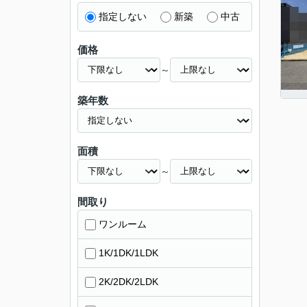
指定しない
新築
中古
価格
～
築年数
面積
～
間取り
ワンルーム
1K/1DK/1LDK
2K/2DK/2LDK