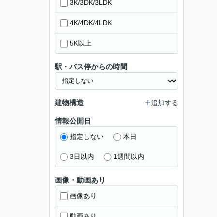
3K/3DK/3LDK
4K/4DK/4LDK
5K以上
駅・バス停からの時間
建物構造
追加する
情報公開日
指定しない
本日
3日以内
1週間以内
画像・動画あり
画像あり
動画あり