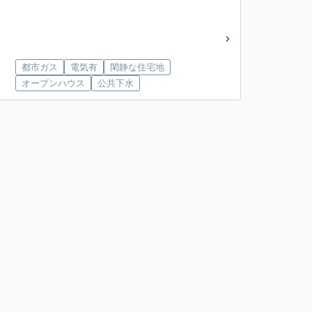
都市ガス
電気有
閑静な住宅地
オープンハウス
公共下水