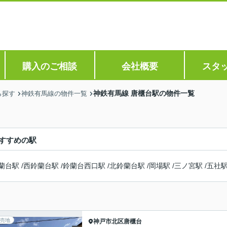
購入のご相談
会社概要
スタ
神鉄有馬線 唐櫃台駅の物件一覧
ら探す
神鉄有馬線の物件一覧
すすめの駅
蘭台駅
/
西鈴蘭台駅
/
鈴蘭台西口駅
/
北鈴蘭台駅
/
岡場駅
/
三ノ宮駅
/
五社
売地
神戸市北区
唐櫃台