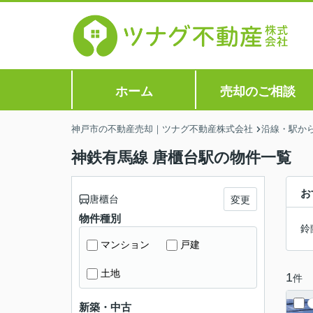
ホーム
売却のご相談
神戸市の不動産売却｜ツナグ不動産株式会社
沿線・駅か
神鉄有馬線 唐櫃台駅の物件一覧
お
唐櫃台
変更
物件種別
鈴
マンション
戸建
土地
1
件
新築・中古