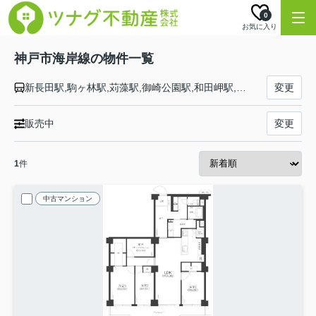
0
お気に入り
神戸市海岸線の物件一覧
新長田駅,駒ヶ林駅,苅藻駅,御崎公園駅,和田岬駅,中央市場前駅,神戸駅,みなと元町駅,旧居留地・大丸前駅,三宮・花時計前駅
変更
販売中
変更
1
件
中古マンション