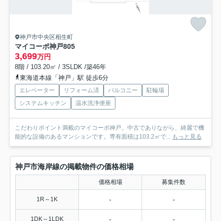
神戸市中央区相生町
マイコーポ神戸
805
3,699
万円
8階 / 103.20㎡ / 3SLDK /築46年
東海道本線「神戸」駅 徒歩6分
エレベーター
リフォーム済
バルコニー
駐輪場
システムキッチン
温水洗浄便座
こだわりポイント満載のマイコーポ神戸。中古でありながら、綺麗で機
能的な設備のあるマンションです。専有面積は103.2㎡で...
もっと見る
神戸市海岸線の掲載物件の価格相場
価格相場
募集件数
-
-
1R～1K
-
-
1DK～1LDK