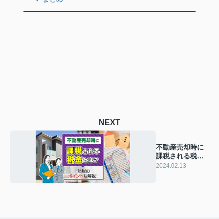
NEXT
不動産売却時に
課税される税金
とは？節税のポ
2024.02.13
イントも解説！