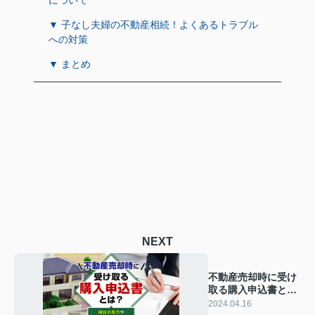
▼ 子なし夫婦の不動産相続！よくあるトラブル
への対策
▼ まとめ
NEXT
不動産売却時に受け
取る購入申込書と
は？項目の見方や注
2024.04.16