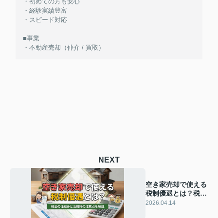
・初めての方も安心
・経験実績豊富
・スピード対応
■事業
・不動産売却（仲介 / 買取）
NEXT
空き家売却で使える
税制優遇とは？税金
の仕組みと活用時の
2026.04.14
注意点を解説